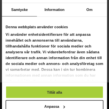
Samtycke
Information
Om
GRA­TIS LE­VE­RANS
GRA­TIS LE­VE­RANS
Denna webbplats använder cookies
Vi använder enhetsidentifierare för att anpassa
React Pilates Reformer Maskin
Nordcore Pilates Reformer Pr
innehållet och annonserna till användarna,
690,00 kr
14 990,00 kr
tillhandahålla funktioner för sociala medier och
1 199,00 kr
analysera vår trafik. Vi vidarebefordrar även sådana
identifierare och annan information från din enhet till
de sociala medier och annons- och analysföretag som
Sida 1 av 1
vi samarbetar med. Dessa kan i sin tur kombinera
informationen med annan information som du har
Pilates
tillhandahållit eller som de har samlat in när du har
använt deras tjänster.
Tillåt alla
Information
Företagsinformation
Anpassa