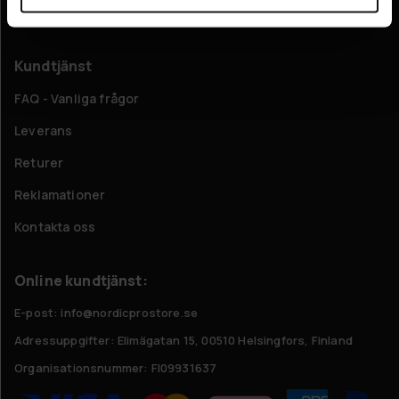
Om oss
Kundtjänst
FAQ - Vanliga frågor
Leverans
Returer
Reklamationer
Kontakta oss
Online kundtjänst:
E-post: info@nordicprostore.se
Adressuppgifter:
Elimägatan 15, 00510 Helsingfors, Finland
Organisationsnummer:
FI09931637