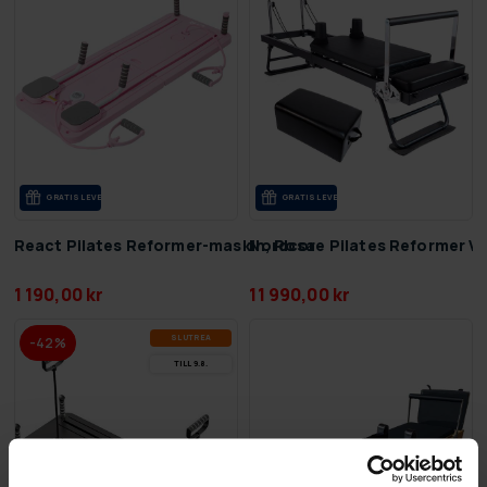
GRA­TIS LE­VE­RANS
GRA­TIS LE­VE­RANS
React Pilates Reformer-maskin, Rosa
Nordcore Pilates Reformer Vi
1 190,00 kr
11 990,00 kr
SLUT­REA
-42%
TILL 9.8.