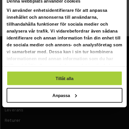
Denna webbplats använder cookies
Polar Nights stjärnprojektorer tar dig och ditt rum till en
Vi använder enhetsidentifierare för att anpassa
helt ny galax. Skapa det perfekta rymdlandskapet för
innehållet och annonserna till användarna,
alla rum och anpassa färgerna efter dina egna
tillhandahålla funktioner för sociala medier och
preferenser.
analysera vår trafik. Vi vidarebefordrar även sådana
identifierare och annan information från din enhet till
de sociala medier och annons- och analysföretag som
Information
vi samarbetar med. Dessa kan i sin tur kombinera
informationen med annan information som du har
Företagsinformation
tillhandahållit eller som de har samlat in när du har
Om oss
använt deras tjänster.
Tillåt alla
Kundtjänst
Anpassa
FAQ - Vanliga frågor
Leverans
Returer