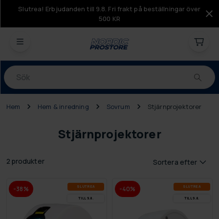
Slutrea! Erbjudanden till 9.8. Fri frakt på beställningar över
500 KR
Produkter
Hem
Hem & inredning
Sovrum
Stjärnprojektorer
Stjärnprojektorer
2 produkter
Sortera efter
SLUT­REA
SLUT­REA
-38%
-40%
TILL 9.8.
TILL 9.8.