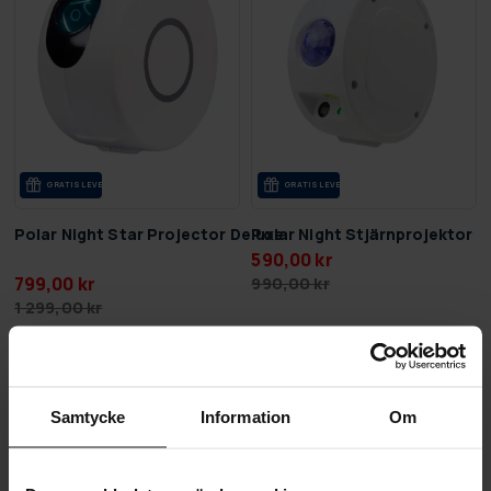
GRA­TIS LE­VE­RANS
GRA­TIS LE­VE­RANS
Polar Night Star Projector Deluxe
Polar Night Stjärnprojektor
590,00 kr
799,00 kr
990,00 kr
1 299,00 kr
Sida 1 av 1
Samtycke
Information
Om
Stjärnprojektorer
Ta med stjärnhimlen hem till dig med en stjärnprojektor!