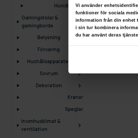
Hundbadkar
Vi använder enhetsidentifie
funktioner för sociala medi
Gamingstolar &
information från din enhet
gamingborde
i sin tur kombinera informa
du har använt deras tjänste
Belysning
Förvaring
Hushållsapparater
Sovrum
Dekoration
Kranar
Speglar
Inomhusklimat &
ventilation