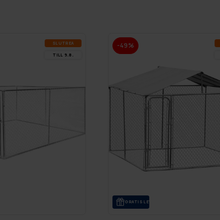
SLUT­REA
-49%
TILL 9.8.
GRA­TIS LE­VE­RANS