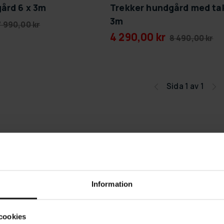
ård 6 x 3m
Trekker hundgård med tak
3m
7 990,00 kr
4 290,00 kr
8 490,00 kr
Sida 1 av 1
Information
cookies