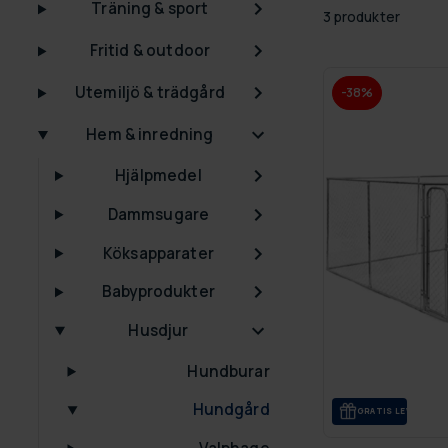
Träning & sport
3 produkter
Fritid & outdoor
Utemiljö & trädgård
-38%
Hem & inredning
Hjälpmedel
Dammsugare
Köksapparater
Babyprodukter
Husdjur
Hundburar
Hundgård
GRA­TIS LE­VE­RANS