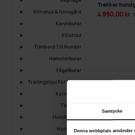
Valphage
Trekker hundg
Hönshus & hönsgård
4 890,00 kr
Kaninburar
Klösträd
Trimbord Till Hundar
Hamsterburar
Fågelburar
Träningshjul För Katter
Kattgårdar
Terrarier
Samtycke
Hundvagnar
Hundkojor
Denna webbplats använder 