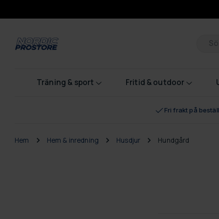
Pr
Träning & sport
Fritid & outdoor
Fri frakt på bestä
Hem
Hem & inredning
Husdjur
Hundgård