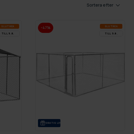
Sortera efter
SLUT­REA
SLUT­REA
-47%
TILL 9.8.
TILL 9.8.
GRA­TIS LE­VE­RANS