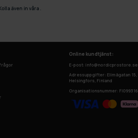
Kolla även in våra .
Online kundtjänst:
 frågor
E-post: info@nordicprostore.se
Adressuppgifter:
Elimägatan 15,
Helsingfors, Finland
Organisationsnummer:
FI099316
r