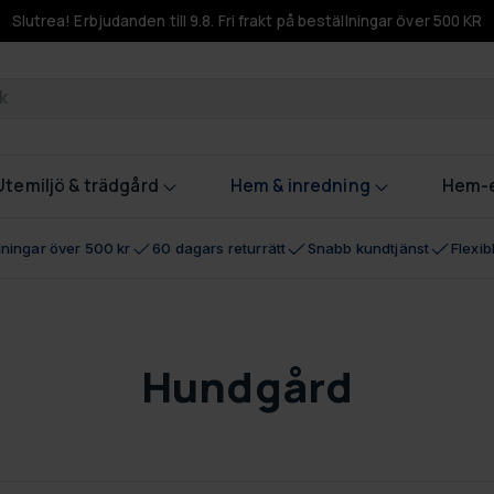
Slutrea! Erbjudanden till 9.8. Fri frakt på beställningar över 500 KR
odukter
Utemiljö & trädgård
Hem & inredning
Hem-e
llningar över 500 kr
60 dagars returrätt
Snabb kundtjänst
Flexi
Hundgård