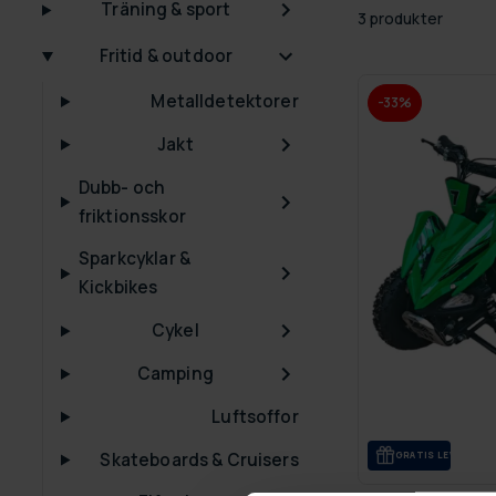
Träning & sport
3 produkter
Fritid & outdoor
Metalldetektorer
-33%
Jakt
Dubb- och
friktionsskor
Sparkcyklar &
Kickbikes
Cykel
Camping
Luftsoffor
Skateboards & Cruisers
GRA­TIS LE­VE­RANS