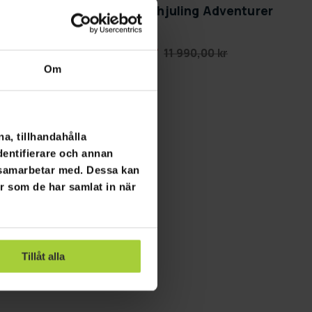
er
Swoop El fyrhjuling Adventurer
1000W
8 990,00 kr
11 990,00 kr
Om
a, tillhandahålla
dentifierare och annan
i samarbetar med. Dessa kan
er som de har samlat in när
Tillåt alla