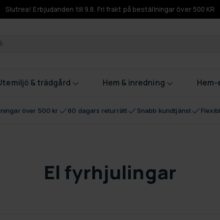
Slutrea! Erbjudanden till 9.8. Fri frakt på beställningar över 500 KR
odukter
Utemiljö & trädgård
Hem & inredning
Hem-e
llningar över 500 kr
60 dagars returrätt
Snabb kundtjänst
Flexi
El fyrhjulingar