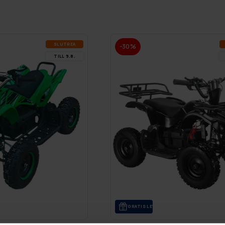
SLUT­REA
-30%
TILL 9.8.
GRA­TIS LE­VE­RANS