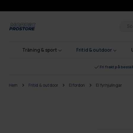
Pr
Träning & sport
Fritid & outdoor
Fri frakt på bestä
Hem
Fritid & outdoor
Elfordon
El fyrhjulingar