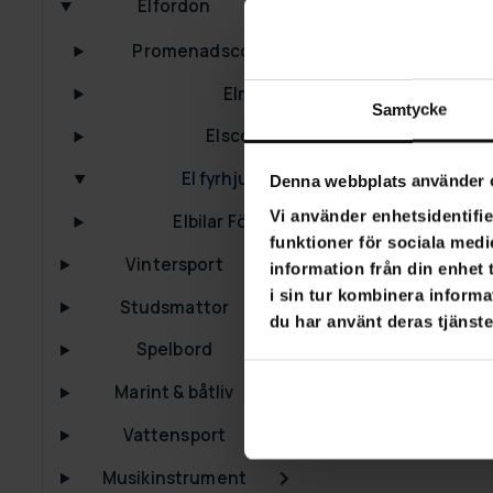
Elfordon
Swoop El fyrh
1000W Green
Promenadscooters
7 990,00 kr
1
Elmoped
Samtycke
Elscooters
El fyrhjulingar
Denna webbplats använder 
Vi använder enhetsidentifie
Elbilar För Barn
funktioner för sociala medi
Vintersport
information från din enhet
i sin tur kombinera informa
Studsmattor
du har använt deras tjänste
Spelbord
Marint & båtliv
Vattensport
Musikinstrument