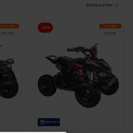
Sortera efter
SLUT­REA
SLUT­REA
-25%
TILL 9.8.
TILL 9.8.
GRA­TIS LE­VE­RANS