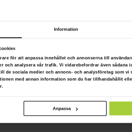
juling Adventurer
Swoop El Fyrhjuling Rang
1000W
8 990,00 kr
1 990,00 kr
12 990,00 kr
Information
cookies
Sida 1 av 1
rare för att anpassa innehållet och annonserna till användarn
er och analysera vår trafik. Vi vidarebefordrar även sådana i
 till de sociala medier och annons- och analysföretag som v
tionen med annan information som du har tillhandahållit ell
r.
Anpassa