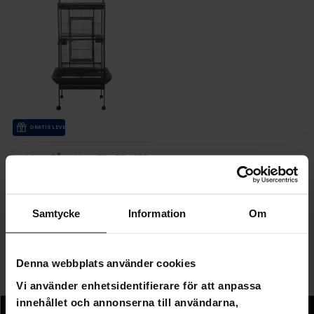
GRA­TIS LE­VE­RANS
Trekker Fågelbur 79x52x135cm
1 490,00 kr
3 290,00 kr
Samtycke
Information
Om
Sida 1 av 1
Denna webbplats använder cookies
Vi använder enhetsidentifierare för att anpassa
Fågelburar
innehållet och annonserna till användarna,