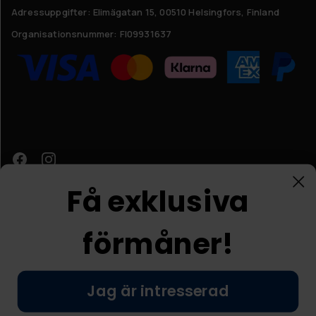
Adressuppgifter:
Elimägatan 15, 00510 Helsingfors, Finland
Organisationsnummer:
FI09931637
Få exklusiva
förmåner!
Kundtjänst
Jag är intresserad
© Nordic Prostore 2026
Allmänna villkor