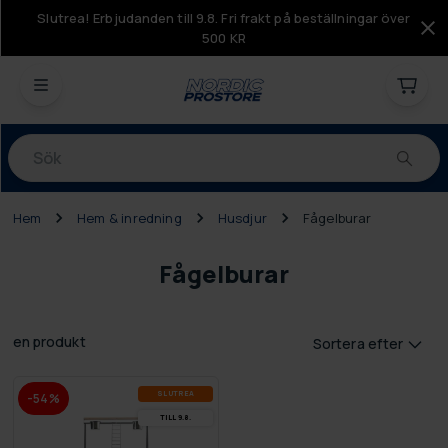
Slutrea! Erbjudanden till 9.8. Fri frakt på beställningar över
500 KR
Produkter
Hem
Hem & inredning
Husdjur
Fågelburar
Fågelburar
en produkt
Sortera efter
SLUT­REA
-54%
TILL 9.8.