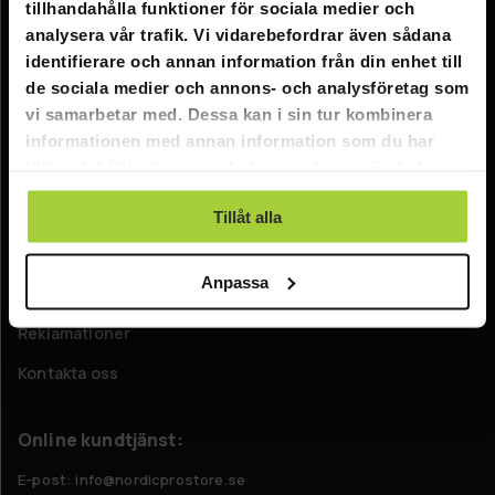
tillhandahålla funktioner för sociala medier och
Information
analysera vår trafik. Vi vidarebefordrar även sådana
identifierare och annan information från din enhet till
Företagsinformation
de sociala medier och annons- och analysföretag som
Om oss
vi samarbetar med. Dessa kan i sin tur kombinera
informationen med annan information som du har
tillhandahållit eller som de har samlat in när du har
Kundtjänst
använt deras tjänster.
FAQ - Vanliga frågor
Tillåt alla
Leverans
Anpassa
Returer
Reklamationer
Kontakta oss
Online kundtjänst:
E-post: info@nordicprostore.se