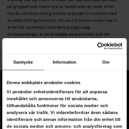
på greppet och vilken typ av funktioner du letar efter.
Om du vill ha en rörlig snösko erbjuder vi snöskor med
en hällyftningsfunktion. Om du vill ha styva skor har vi
även ett sortiment utan denna egenskap.
Snöskostänger är en bra hjälp med snöskor och för
andra utomhusaktiviteter. I vårt sortiment hittar du
justerbara stolpar som är lätta att justera för att passa
dig. Stavarna har ett löstagbart spänne som är lämpligt
för att gå på snö.
Samtycke
Information
Om
Denna webbplats använder cookies
Information
Vi använder enhetsidentifierare för att anpassa
Företagsinformation
innehållet och annonserna till användarna,
tillhandahålla funktioner för sociala medier och
Om oss
analysera vår trafik. Vi vidarebefordrar även sådana
identifierare och annan information från din enhet till
Kundtjänst
de sociala medier och annons- och analysföretag som