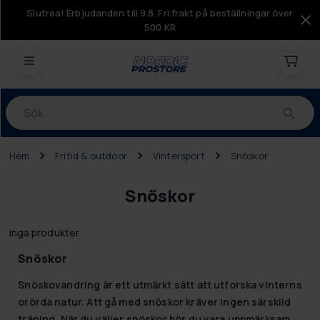
Slutrea! Erbjudanden till 9.8. Fri frakt på beställningar över
500 KR
Produkter
Hem
Fritid & outdoor
Vintersport
Snöskor
Snöskor
inga produkter
Snöskor
Snöskovandring är ett utmärkt sätt att utforska vinterns
orörda natur. Att gå med snöskor kräver ingen särskild
träning. När du väljer snöskor bör du vara uppmärksam