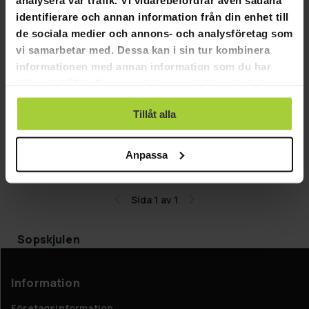
identifierare och annan information från din enhet till
de sociala medier och annons- och analysföretag som
vi samarbetar med. Dessa kan i sin tur kombinera
informationen med annan information som du har
tillhandahållit eller som de har samlat in när du har
GRA­TIS LE­VE­RANS
använt deras tjänster.
Fornorth Sopskjul 98x101x131cm, mörkgrå
Tillåt alla
2 290,00 kr
Anpassa
3 990,00 kr
Sida 1 av 1
Sopskjulen
Information
Företagsinformation