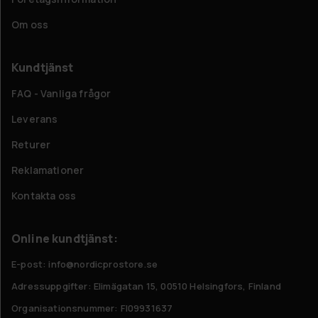
Om oss
Kundtjänst
FAQ - Vanliga frågor
Leverans
Returer
Reklamationer
Kontakta oss
Online kundtjänst:
E-post: info@nordicprostore.se
Adressuppgifter:
Elimägatan 15, 00510 Helsingfors, Finland
Organisationsnummer:
FI09931637