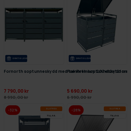
GRA­TIS LE­VE­RANS
GRA­TIS LE­VE­RANS
Fornorth soptunneskydd med tak Premium 207x82x121cm
Fornorth soptunneskydd med
7 790,00 kr
5 690,00 kr
8 990,00 kr
6 990,00 kr
SLUT­REA
SLUT­REA
-32%
-28%
TILL 9.8.
TILL 9.8.