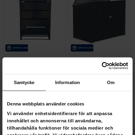
GRA­TIS LE­VE­RANS
GRA­TIS LE­VE­RANS
Fornorth soptunneskydd med tak Premium 71x82x123cm
Fornorth Sopskjul 173x101x1
3 590,00 kr
3 390,00 kr
4 990,00 kr
Samtycke
Information
Om
4 990,00 kr
SLUT­REA
-42%
Denna webbplats använder cookies
TILL 9.8.
Vi använder enhetsidentifierare för att anpassa
innehållet och annonserna till användarna,
tillhandahålla funktioner för sociala medier och
analysera vår trafik. Vi vidarebefordrar även sådana