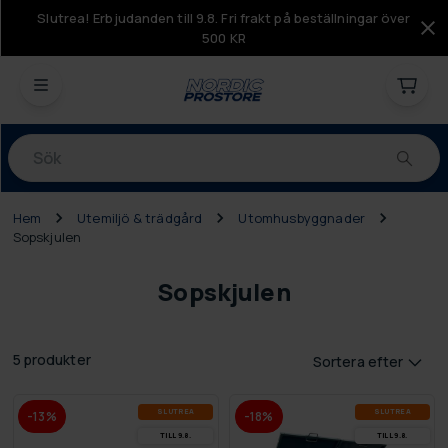
Slutrea! Erbjudanden till 9.8. Fri frakt på beställningar över
500 KR
Produkter
Hem
Utemiljö & trädgård
Utomhusbyggnader
Sopskjulen
Sopskjulen
5 produkter
Sortera efter
SLUT­REA
SLUT­REA
-13%
-18%
TILL 9.8.
TILL 9.8.