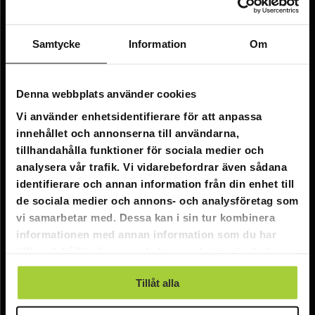
Företagsinformation
Om oss
Samtycke
Information
Om
Kundtjänst
Denna webbplats använder cookies
FAQ - Vanliga frågor
Vi använder enhetsidentifierare för att anpassa
innehållet och annonserna till användarna,
Leverans
tillhandahålla funktioner för sociala medier och
Returer
analysera vår trafik. Vi vidarebefordrar även sådana
identifierare och annan information från din enhet till
Reklamationer
de sociala medier och annons- och analysföretag som
Kontakta oss
vi samarbetar med. Dessa kan i sin tur kombinera
informationen med annan information som du har
tillhandahållit eller som de har samlat in när du har
Online kundtjänst:
använt deras tjänster.
E-post: info@nordicprostore.se
Tillåt alla
Adressuppgifter:
Elimägatan 15, 00510 Helsingfors, Finland