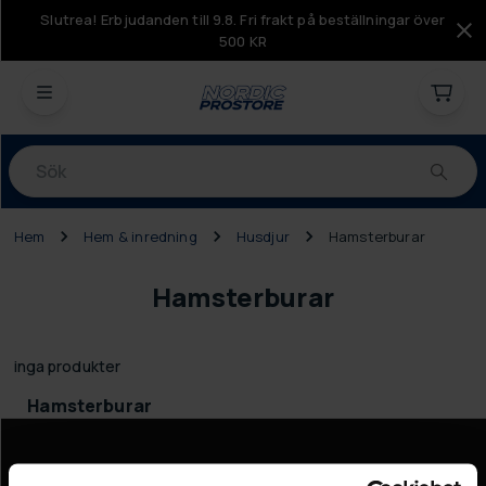
Slutrea! Erbjudanden till 9.8. Fri frakt på beställningar över
500 KR
Produkter
Hem
Hem & inredning
Husdjur
Hamsterburar
Hamsterburar
inga produkter
Hamsterburar
Information