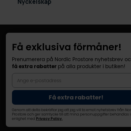
Nyckelskåp
Information
Kundtjänst
Få exklusiva förmåner!
Företagsinformation
FAQ - Vanliga
Om oss
Leverans
Prenumerera på Nordic Prostore nyhetsbrev o
få extra rabatter
på alla produkter i butiken!
Returer
Reklamatione
Kontakta oss
Få extra rabatter!
Genom att delta bekräftar jag att jag vill ta emot nyhetsbrev från No
Prostore och ger samtycke till att mina personuppgifter behandlas i
© Nordic Prostore 2026
Allmänna villkor
Integritetspolic
enlighet med
Privacy Policy
.