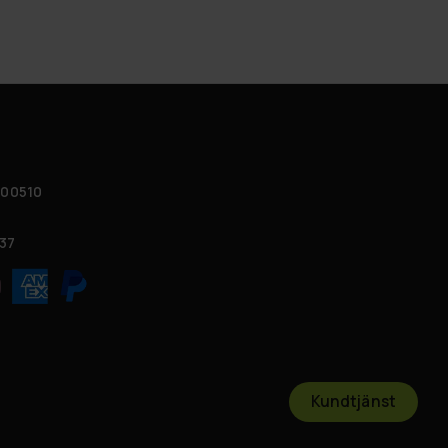
 00510
37
Kundtjänst