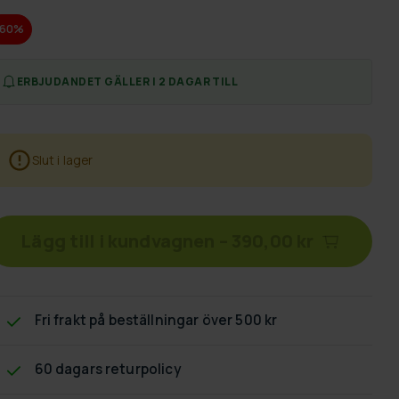
-60%
ERBJUDANDET GÄLLER I 2 DAGAR TILL
Slut i lager
Lägg till i kundvagnen
–
390,00 kr
Fri frakt
på beställningar över 500 kr
60 dagars returpolicy