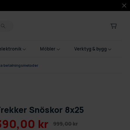
lektronik
Möbler
Verktyg & bygg
bla betalningsmetoder
rekker Snöskor 8x25
390,00 kr
999,00 kr