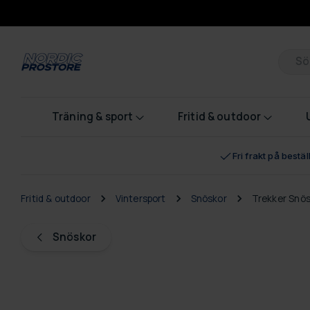
Pr
Träning & sport
Fritid & outdoor
Fri frakt på bestä
Fritid & outdoor
Vintersport
Snöskor
Trekker Snö
Snöskor