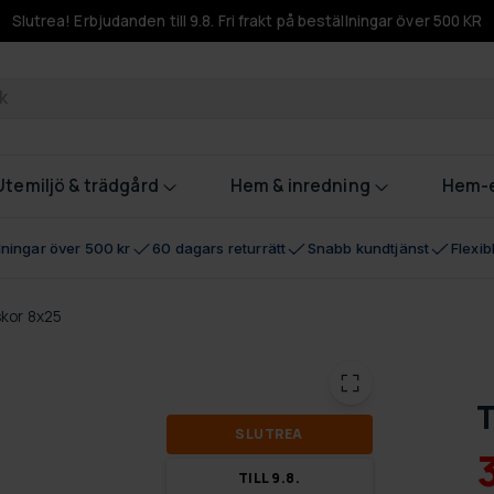
Slutrea! Erbjudanden till 9.8. Fri frakt på beställningar över 500 KR
odukter
Utemiljö & trädgård
Hem & inredning
Hem-e
llningar över 500 kr
60 dagars returrätt
Snabb kundtjänst
Flexi
skor 8x25
T
SLUT­REA
TILL 9.8.