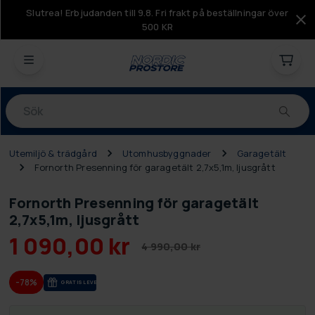
Slutrea! Erbjudanden till 9.8. Fri frakt på beställningar över
500 KR
Produkter
Utemiljö & trädgård
Utomhusbyggnader
Garagetält
Fornorth Presenning för garagetält 2,7x5,1m, ljusgrått
Fornorth Presenning för garagetält
2,7x5,1m, ljusgrått
1 090,00 kr
4 990,00 kr
-78%
GRA­TIS LE­VE­RANS