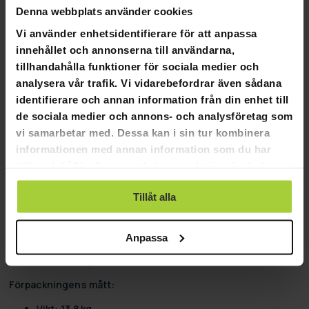
Denna webbplats använder cookies
Flexibla betalningssätt
Vi använder enhetsidentifierare för att anpassa
innehållet och annonserna till användarna,
tillhandahålla funktioner för sociala medier och
analysera vår trafik. Vi vidarebefordrar även sådana
Fornorth Presenning för garagetält
identifierare och annan information från din enhet till
2,7x5,1m, ljusgrått
de sociala medier och annons- och analysföretag som
vi samarbetar med. Dessa kan i sin tur kombinera
Fornorth Presenning för garagetält 2,7x5,1m, ljusgrått
informationen med annan information som du har
tillhandahållit eller som de har samlat in när du har
Högkvalitativa och hållbara Fornorth presenningar
använt deras tjänster.
reservöverdrag nu i ett brett utbud av storlekar.
Tillåt alla
Produktinformation:
Färg: Grå
Anpassa
Tygmaterial: PVC
Vikt: 12,9 kg
Förpackningens mått:
Vikt: 13,8 kg