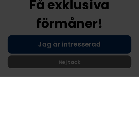
Få exklusiva
Information
förmåner!
Företagsinformation
Om oss
Jag är intresserad
Kundtjänst
FAQ - Vanliga frågor
Nej tack
Leverans
Returer
Reklamationer
Kontakta oss
Online kundtjänst:
E-post: info@nordicprostore.se