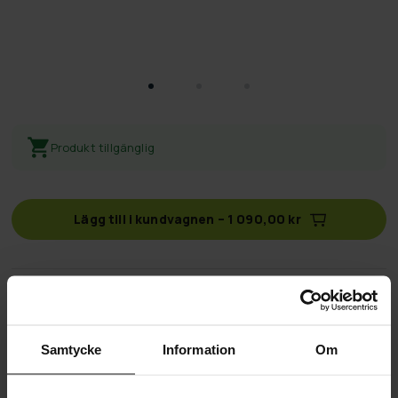
Produkt tillgänglig
Lägg till i kundvagnen
–
1 090,00 kr
Fri frakt
på beställningar över 500 kr
60 dagars returpolicy
Samtycke
Information
Om
Snabb & pålitlig kundtjänst