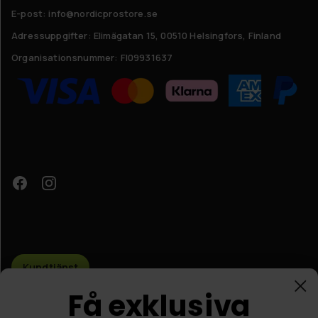
E-post: info@nordicprostore.se
Adressuppgifter:
Elimägatan 15, 00510 Helsingfors, Finland
Organisationsnummer:
FI09931637
Få exklusiva
Kundtjänst
förmåner!
© Nordic Prostore 2026