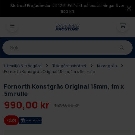
Slutrea! Erbjudanden till 12.8. Fri frakt på beställningar över
500 KR
Produkter
Utemiljö & trädgård
Trädgårdsskötsel
Konstgräs
Fornorth Konstgräs Original 15mm, 1m x 5m rulle
Fornorth Konstgräs Original 15mm, 1m x
5m rulle
990,00 kr
1 290,00 kr
-23%
GRA­TIS LE­VE­RANS